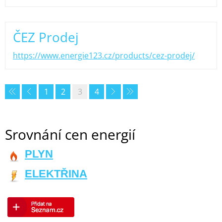
ČEZ Prodej
https://www.energie123.cz/products/cez-prodej/
1
2
3
4
Srovnání cen energií
PLYN
ELEKTŘINA