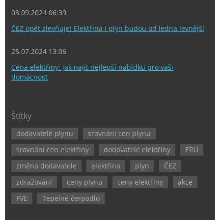
03.09.2024 06:39
ČEZ opět zlevňuje! Elektřina i plyn budou od ledna levnější
25.07.2024 13:06
Cena elektřiny: jak najít nejlepší nabídku pro vaši
domácnost
Štítky
dodavatelé plynu
srovnání cen plynu
srovnání cen elektřiny
dodavatelé elektřiny
ERÚ
změna dodavatele
elektřina
plyn
ČEZ
zdražování
ceny plynu
ceny elektřiny
akce
FVE
Tepelné čerpadlo