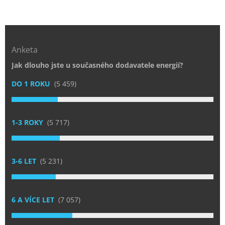
Anketa
Jak dlouho jste u současného dodavatele energií?
DO 1 ROKU
(5 459)
1-3 ROKY
(5 717)
3-6 LET
(5 231)
6 A VÍCE LET
(7 057)