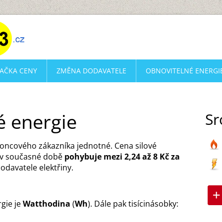
AČKA CENY
ZMĚNA DODAVATELE
OBNOVITELNÉ ENERGI
é energie
Sr
koncového zákazníka jednotné. Cena silové
e v současné době
pohybuje mezi 2,24 až 8 Kč za
dodavatele elektřiny.
rgie je
Watthodina
(
Wh
). Dále pak tisícinásobky: