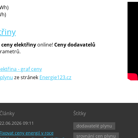
kWh)
Wh)
třiny
 ceny elektřiny
online!
Ceny dodavatelů
arametrů.
 plynu
ze stránek
Energie123.cz
Články
Štítky
22.06.2026 09:11
dodavatelé plynu
Fixovat ceny energií v roce
srovnání cen plynu