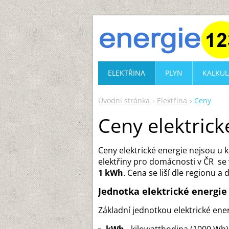
ELEKTŘINA
PLYN
KALKUL
Úvodní stránka
Elektřina
Ceny
Ceny elektrick
Ceny elektrické energie nejsou u 
elektřiny pro domácnosti v ČR s
1 kWh
. Cena se liší dle regionu a 
Jednotka elektrické energie
Základní jednotkou elektrické ene