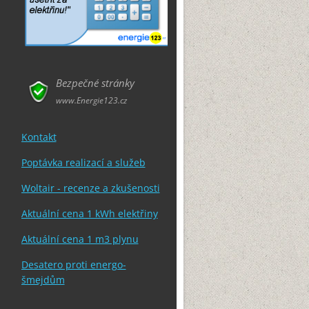
Bezpečné stránky
www.Energie123.cz
Kontakt
Poptávka realizací a služeb
Woltair - recenze a zkušenosti
Aktuální cena 1 kWh elektřiny
Aktuální cena 1 m3 plynu
Desatero proti energo-
šmejdům