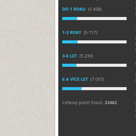
DO 1 ROKU
(5 458)
1-3 ROKY
(5 717)
3-6 LET
(5 230)
6 A VÍCE LET
(7 057)
Celkový počet hlasů:
23462