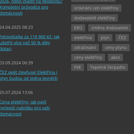
2026, nebo vsadit na flexibilitu?
Kompletní průvodce pro
srovnání cen elektřiny
domácnosti
dodavatelé elektřiny
24.04.2025 08:23
ERÚ
změna dodavatele
Fotovoltaika za 119 900 Kč: Jak
elektřina
plyn
ČEZ
ušetřit více než 50 % díky
zdražování
ceny plynu
dotaci
ceny elektřiny
akce
03.09.2024 06:39
FVE
Tepelné čerpadlo
ČEZ opět zlevňuje! Elektřina i
plyn budou od ledna levnější
25.07.2024 13:06
Cena elektřiny: jak najít
nejlepší nabídku pro vaši
domácnost