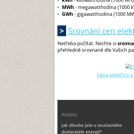
kWh
- kilowatthodina (1000 Wh)
MWh
- megawatthodina (1000 
GWh
- gigawatthodina (1000 M
>
Srovnání cen elek
Netřeba počítat. Nechte si
srovna
přehledně srovnané dle Vašich p
Cena elektřiny a
Anketa
Jak dlouho jste u současného
dodavatele energií?