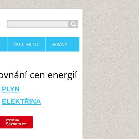
E
AKCE FVE/TČ
ZPRÁVY
ovnání cen energií
PLYN
ELEKTŘINA