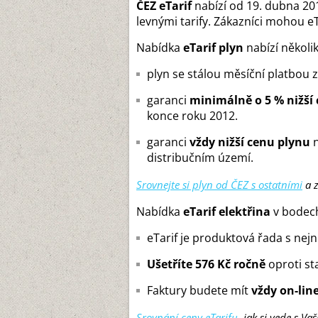
ČEZ eTarif
nabízí od 19. dubna 20
levnými tarify. Zákazníci mohou eTa
Nabídka
eTarif plyn
nabízí několi
plyn se stálou měsíční platbou
garanci
minimálně o 5 % nižší
konce roku 2012.
garanci
vždy nižší cenu plynu
n
distribučním území.
Srovnejte si plyn od ČEZ s ostatními
a z
Nabídka
eTarif elektřina
v bodec
eTarif je produktová řada s ne
Ušetříte 576 Kč ročně
oproti st
Faktury budete mít
vždy on-line
Srovnání
ceny eTarifu
, jak si vede s 