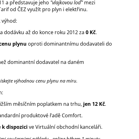
11 a představuje jeho
"vlajkovou loď"
mezi
rif od ČEZ využít pro plyn i elektřinu.
k výhod:
 za dodávku až do konce roku 2012 za
0 Kč
.
 cenu plynu
oproti dominantnímu dodavateli do
ež dominantní dodavatel na daném
ískejte výhodnou cenu plynu na míru.
h:
jnižším měsíčním poplatkem na trhu,
jen 12 Kč
.
andardní produktové řadě Comfort.
 k dispozici
ve Virtuální obchodní kanceláři.
Vašimi současnými náklady - online během 1 minuty