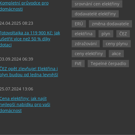
Kompletní průvodce pro
srovnání cen elektřiny
domácnosti
dodavatelé elektřiny
24.04.2025 08:23
ERÚ
změna dodavatele
Fotovoltaika za 119 900 Kč: Jak
elektřina
plyn
ČEZ
ušetřit více než 50 % díky
zdražování
ceny plynu
dotaci
ceny elektřiny
akce
03.09.2024 06:39
FVE
Tepelné čerpadlo
ČEZ opět zlevňuje! Elektřina i
plyn budou od ledna levnější
25.07.2024 13:06
Cena elektřiny: jak najít
nejlepší nabídku pro vaši
domácnost