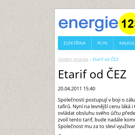
ELEKTŘINA
PLYN
KALKUL
Úvodní stránka
Etarif od ČEZ
Etarif od ČEZ
20.04.2011 15:40
Společnosti postupují v boji o zák
tafirů. Nyní na levnější cenu láká i
ovládat obsluhu svého účtu předev
zvolí tento tarif, bude nadále ko
Společnost mu za to sleví využíva