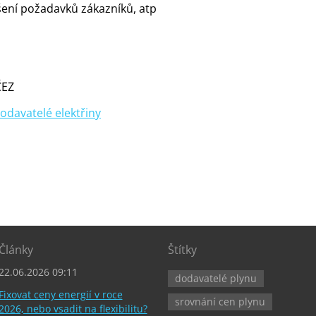
šení požadavků zákazníků, atp
ČEZ
odavatelé elektřiny
Články
Štítky
22.06.2026 09:11
dodavatelé plynu
Fixovat ceny energií v roce
srovnání cen plynu
2026, nebo vsadit na flexibilitu?