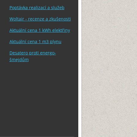
Poptávka realizací a služeb
Woltair - recenze a zkušenosti
Aktuální cena 1 kWh elektřiny
Aktuální cena 1 m3 plynu
Desatero proti energo-
šmejdům