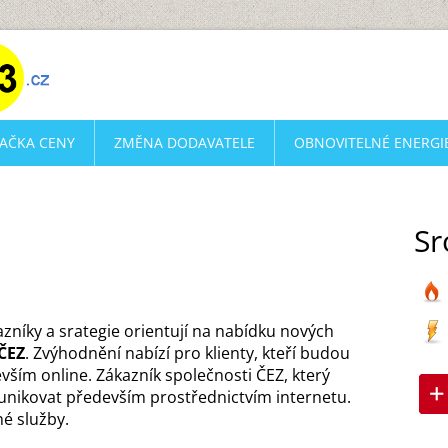
AČKA CENY
ZMĚNA DODAVATELE
OBNOVITELNÉ ENERGI
Sr
azníky a srategie orientují na nabídku nových
ČEZ
. Zvýhodnění nabízí pro klienty, kteří budou
ším online. Zákazník společnosti ČEZ, který
munikovat především prostřednictvím internetu.
né služby.