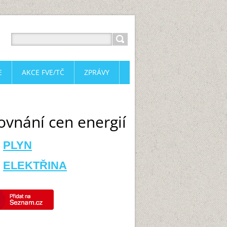
E
AKCE FVE/TČ
ZPRÁVY
ovnání cen energií
PLYN
ELEKTŘINA