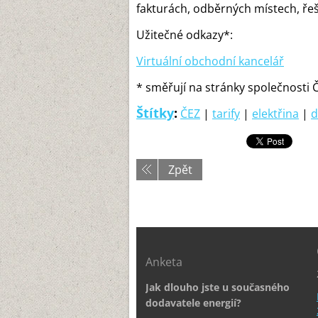
fakturách, odběrných místech, ře
Užitečné odkazy*:
Virtuální obchodní kancelář
* směřují na stránky společnosti 
Štítky
:
ČEZ
|
tarify
|
elektřina
|
d
Zpět
Anketa
Jak dlouho jste u současného
dodavatele energií?