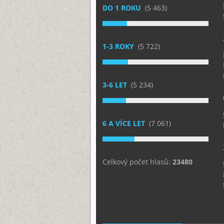
DO 1 ROKU
(5 463)
1-3 ROKY
(5 722)
3-6 LET
(5 234)
6 A VÍCE LET
(7 061)
Celkový počet hlasů:
23480