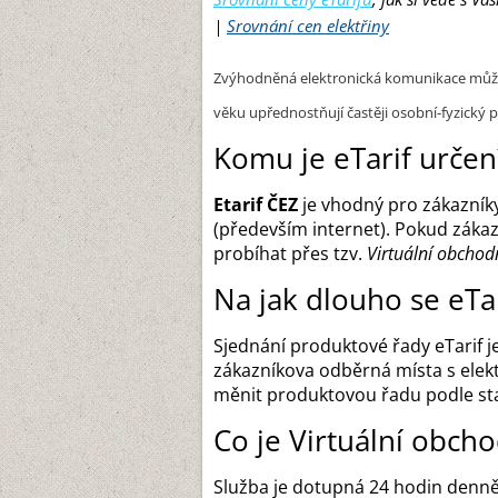
|
Srovnání cen elektřiny
Zvýhodněná elektronická komunikace může bý
věku upřednostňují častěji osobní-fyzický p
Komu je eTarif určen
Etarif ČEZ
je vhodný pro zákazníky
(především internet). Pokud zákaz
probíhat přes tzv.
Virtuální obchod
Na jak dlouho se eTa
Sjednání produktové řady eTarif j
zákazníkova odběrná místa s elek
měnit produktovou řadu podle s
Co je Virtuální obcho
Služba je dotupná 24 hodin denně