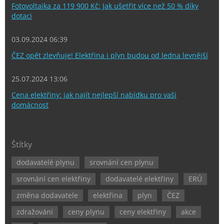
Fotovoltaika za 119 900 Kč: Jak ušetřit více než 50 % díky
dotaci
03.09.2024 06:39
ČEZ opět zlevňuje! Elektřina i plyn budou od ledna levnější
25.07.2024 13:06
Cena elektřiny: jak najít nejlepší nabídku pro vaši
domácnost
Štítky
dodavatelé plynu
srovnání cen plynu
srovnání cen elektřiny
dodavatelé elektřiny
ERÚ
změna dodavatele
elektřina
plyn
ČEZ
zdražování
ceny plynu
ceny elektřiny
akce