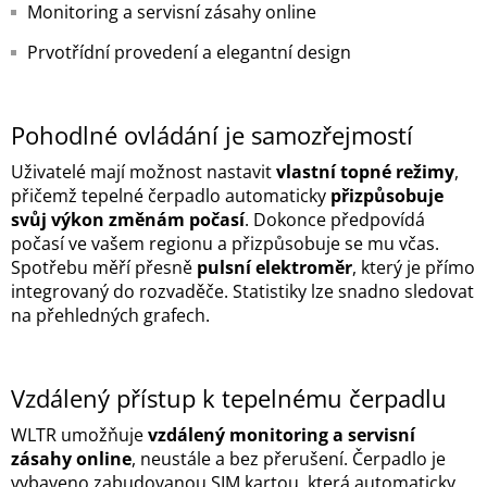
Monitoring a servisní zásahy online
Prvotřídní provedení a elegantní design
Pohodlné ovládání je samozřejmostí
Uživatelé mají možnost nastavit
vlastní topné režimy
,
přičemž tepelné čerpadlo automaticky
přizpůsobuje
svůj výkon změnám počasí
. Dokonce předpovídá
počasí ve vašem regionu a přizpůsobuje se mu včas.
Spotřebu měří přesně
pulsní elektroměr
, který je přímo
integrovaný do rozvaděče. Statistiky lze snadno sledovat
na přehledných grafech.
Vzdálený přístup k tepelnému čerpadlu
WLTR umožňuje
vzdálený monitoring a servisní
zásahy online
, neustále a bez přerušení. Čerpadlo je
vybaveno zabudovanou SIM kartou, která automaticky