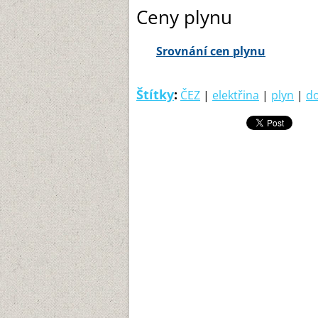
Ceny plynu
Srovnání cen plynu
Štítky
:
ČEZ
|
elektřina
|
plyn
|
do