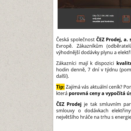
Česká společnost
ČEZ Prodej, a. 
Evropě. Zákazníkům (odběrate
výhodnější dodávky plynu a elektř
Zákazníci mají k dispozici
kvalit
hodin denně, 7 dní v týdnu (pom
další).
Tip:
Zajímá vás aktuální ceník? 
která
porovná ceny a vypočítá ú
ČEZ Prodej
je tak smluvním part
smlouvy o dodávkach elektřin
největšího hráče na trhu s energi