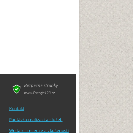
Bezpečné stránky
www.Energie123.cz
Kontakt
Poptávka realizací a služeb
Woltair - recenze a zkušenosti