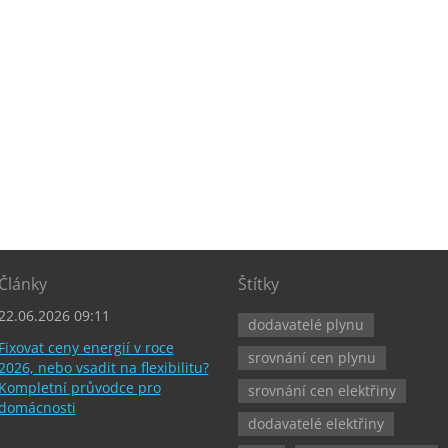
Články
Štítky
22.06.2026 09:11
dodavatelé plynu
Fixovat ceny energií v roce
srovnání cen plynu
2026, nebo vsadit na flexibilitu?
Kompletní průvodce pro
srovnání cen elektřiny
domácnosti
dodavatelé elektřiny