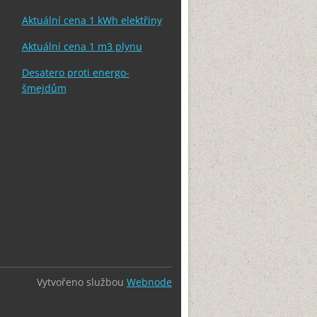
Aktuální cena 1 kWh elektřiny
Aktuální cena 1 m3 plynu
Desatero proti energo-
šmejdům
Vytvořeno službou
Webnode