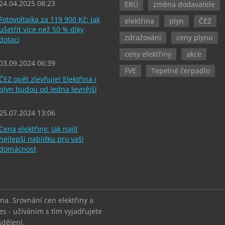
24.04.2025 08:23
ERÚ
změna dodavatele
Fotovoltaika za 119 900 Kč: Jak
elektřina
plyn
ČEZ
ušetřit více než 50 % díky
zdražování
ceny plynu
dotaci
ceny elektřiny
akce
03.09.2024 06:39
FVE
Tepelné čerpadlo
ČEZ opět zlevňuje! Elektřina i
plyn budou od ledna levnější
25.07.2024 13:06
Cena elektřiny: jak najít
nejlepší nabídku pro vaši
domácnost
a. Srovnání cen elektřiny a
es - užíváním s tím vyjadřujete
sdělení.