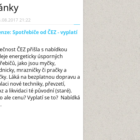
ánky
.08.2017 21:22
nze: Spotřebiče od ČEZ - vyplatí
ečnost ČEZ přišla s nabídkou
eje energeticky úsporných
řebičů, jako jsou myčky,
dnicky, mrazničky či pračky a
čky. Láká na bezplatnou dopravu a
alaci nové techniky, převzetí,
z a likvidaci té původní (staré).
o ale cenu? Vyplatí se to? Nabídká
.