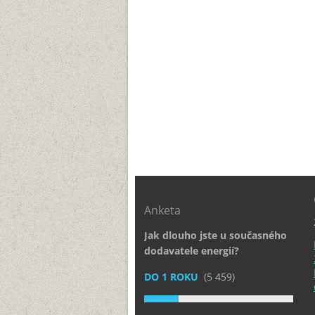
Anketa
Jak dlouho jste u současného
dodavatele energií?
DO 1 ROKU
(5 459)