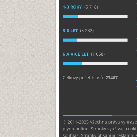
1-3 ROKY
(5 718)
3-6 LET
(5 232)
6 A VÍCE LET
(7 058)
Celkový počet hlasů:
23467
© 2011-2025 Všechna práva vyhrazen
plynu online. Stránky využívají cooki
souhlas. Stránky obsahují reklamní 