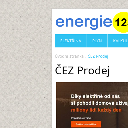
ELEKTŘINA
PLYN
KALKUL
Úvodní stránka
ČEZ Prodej
ČEZ Prodej