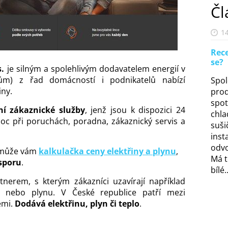
Čl
14
Rece
se?
s.
je silným a spolehlivým dodavatelem energií v
lům) z řad domácností i podnikatelů nabízí
Spol
iny.
prod
spot
ní zákaznické služby
, jenž jsou k dispozici 24
chla
oc při poruchách, poradna, zákaznický servis a
suši
inst
odvo
Pomůže vám
kalkulačka ceny elektřiny a plynu
,
Má t
sporu
.
bílé..
nerem, s kterým zákazníci uzavírají například
y nebo plynu. V České republice patří mezi
emi.
Dodává elektřinu, plyn či teplo
.