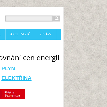
E
AKCE FVE/TČ
ZPRÁVY
ovnání cen energií
PLYN
ELEKTŘINA