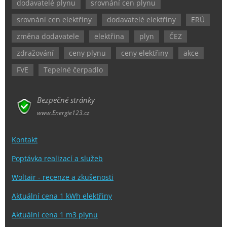
dodavatelé plynu
srovnání cen plynu
srovnání cen elektřiny
dodavatelé elektřiny
ERÚ
změna dodavatele
elektřina
plyn
ČEZ
zdražování
ceny plynu
ceny elektřiny
akce
FVE
Tepelné čerpadlo
Bezpečné stránky
www.Energie123.cz
Kontakt
Poptávka realizací a služeb
Woltair - recenze a zkušenosti
Aktuální cena 1 kWh elektřiny
Aktuální cena 1 m3 plynu