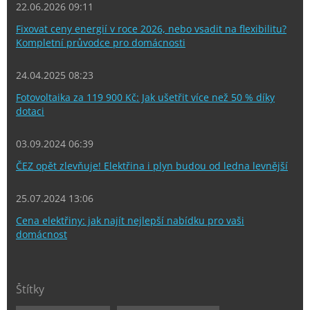
22.06.2026 09:11
Fixovat ceny energií v roce 2026, nebo vsadit na flexibilitu?
Kompletní průvodce pro domácnosti
24.04.2025 08:23
Fotovoltaika za 119 900 Kč: Jak ušetřit více než 50 % díky
dotaci
03.09.2024 06:39
ČEZ opět zlevňuje! Elektřina i plyn budou od ledna levnější
25.07.2024 13:06
Cena elektřiny: jak najít nejlepší nabídku pro vaši
domácnost
Štítky