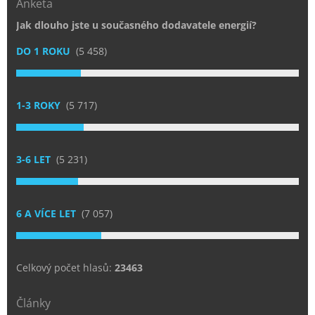
Anketa
Jak dlouho jste u současného dodavatele energií?
DO 1 ROKU
(5 458)
1-3 ROKY
(5 717)
3-6 LET
(5 231)
6 A VÍCE LET
(7 057)
Celkový počet hlasů:
23463
Články