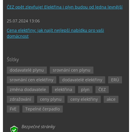
ČEZ opět zlevňuje! Elektřina i plyn budou od ledna levnější
25.07.2024 13:06
Cena elektřiny: jak najít nejlepší nabídku pro vaši
domácnost
Štítky
dodavatelé plynu
srovnání cen plynu
srovnání cen elektřiny
dodavatelé elektřiny
ERÚ
změna dodavatele
elektřina
plyn
ČEZ
zdražování
ceny plynu
ceny elektřiny
akce
FVE
Tepelné čerpadlo
Bezpečné stránky