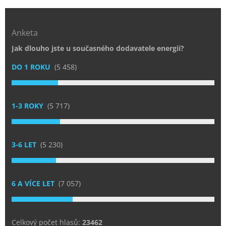
Anketa
Jak dlouho jste u současného dodavatele energií?
DO 1 ROKU
(5 458)
1-3 ROKY
(5 717)
3-6 LET
(5 230)
6 A VÍCE LET
(7 057)
Celkový počet hlasů:
23462